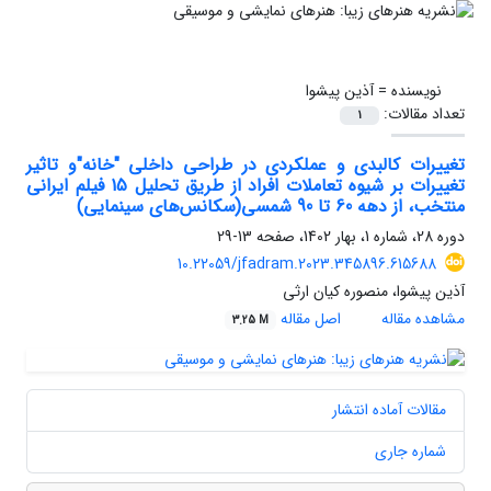
نویسنده =
آذین پیشوا
تعداد مقالات:
1
تغییرات کالبدی و عملکردی در طراحی داخلی "خانه"و تاثیر
تغییرات بر شیوه تعاملات افراد ‌از طریق تحلیل 15 فیلم‌ ایرانی
منتخب، از دهه 60 تا 90 شمسی(سکانس‌های سینمایی)
دوره 28، شماره 1، بهار 1402، صفحه
13-29
10.22059/jfadram.2023.345896.615688
آذین پیشوا، منصوره کیان ارثی
مشاهده مقاله
اصل مقاله
3.25 M
مقالات آماده انتشار
شماره جاری