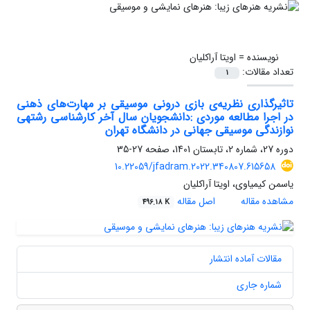
نویسنده =
اویتا آراکلیان
تعداد مقالات:
1
تاثیر‌گذاری نظریه‌ی بازی درونی موسیقی بر مهارت‌های ذهنی
در اجرا مطالعه موردی :دانشجویان سال آخر کارشناسی رشتهی
نوازندگی موسیقی جهانی در دانشگاه تهران
دوره 27، شماره 2، تابستان 1401، صفحه
27-35
10.22059/jfadram.2022.340807.615658
یاسمن کیمیاوی، اویتا آراکلیان
مشاهده مقاله
اصل مقاله
496.18 K
مقالات آماده انتشار
شماره جاری