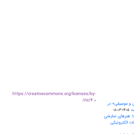
https://creativecommons.org/licenses/by-
nc/4.0/
ی و موسیقی» در
1405-03-18
ا: هنرهای نمایشی
ات الکترونیکی