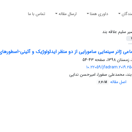
ندگان
داوری همتا
ارسال مقاله
تماس با ما
یر سلیم علاقه بند
1
عی ژانر سینمایی سامورایی از دو منظر ایدئولوژیک و آئینی-اسطوره‎ای
43-54
10.22059/jfadram.2019.25
بند، محمدعلی صفورا، امیرحسن ندایی
اصل مقاله
6.61 M