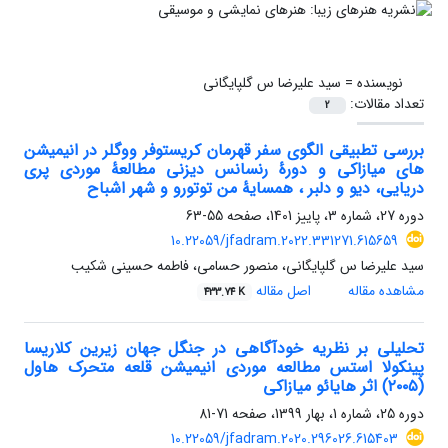
نویسنده =
سید علیرضا س گلپایگانی
تعداد مقالات:
2
بررسی تطبیقی الگوی سفر قهرمان کریستوفر ووگلر در انیمیشن
های میازاکی و دورۀ رنسانس دیزنی مطالعۀ موردی پری
دریایی، دیو و دلبر ، همسایۀ من توتورو و شهر اشباح
دوره 27، شماره 3، پاییز 1401، صفحه
55-63
10.22059/jfadram.2022.331271.615659
سید علیرضا س گلپایگانی، منصور حسامی، فاطمه حسینی شکیب
مشاهده مقاله
اصل مقاله
433.74 K
تحلیلی بر نظریه خودآگاهی در جنگل جهان زیرین کلاریسا
پینکولا استس مطالعه موردی انیمیشن قلعه متحرک هاول
(۲۰۰۵) اثر هایائو میازاکی
دوره 25، شماره 1، بهار 1399، صفحه
71-81
10.22059/jfadram.2020.296026.615403