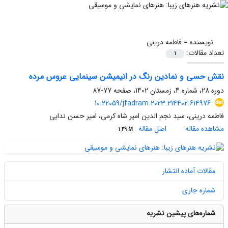
نویسنده =
فاطمه درینی
تعداد مقالات:
1
نقش حسی و نمادین رنگ در انیمیشن سینمایی عروس مرده
دوره 28، شماره 4، زمستان 1402، صفحه
77-87
10.22059/jfadram.2023.214402.614976
فاطمه درینی، سید نجم الدین امیر شاه کرمی، امیر حسن ندایی
مشاهده مقاله
اصل مقاله
1.49 M
مقالات آماده انتشار
شماره جاری
شماره‌های پیشین نشریه