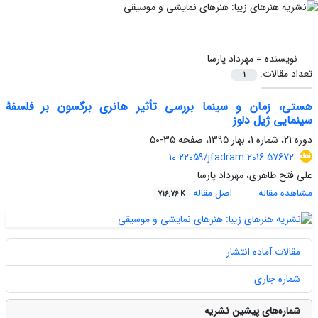
نویسنده =
مهرداد پارسا
تعداد مقالات:
1
هستی، زمان و سینما بررسی تأثیر هانری برگسون بر فلسفۀ
سینمایی ژیل دلوز
دوره 21، شماره 1، بهار 1395، صفحه
35-50
10.22059/jfadram.2016.57672
علی فتح طاهری، مهرداد پارسا
مشاهده مقاله
اصل مقاله
716.76 K
مقالات آماده انتشار
شماره جاری
شماره‌های پیشین نشریه