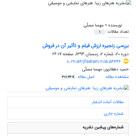
نویسنده =
مهسا مصلّی
تعداد مقالات:
1
بررسی زنجیره ارزش فیلم و تأثیر آن در فروش
دوره 20، شماره 2، زمستان 1394، صفحه
17-26
10.22059/jfadram.2015.56346
حمید دهقانپور، مهسا مصلّی
مشاهده مقاله
اصل مقاله
317.33 K
مقالات آماده انتشار
شماره جاری
شماره‌های پیشین نشریه