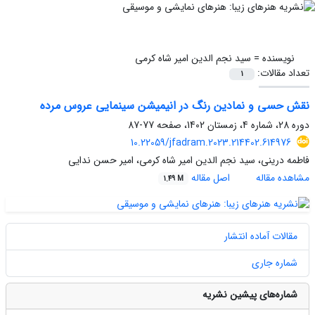
نویسنده =
سید نجم الدین امیر شاه کرمی
تعداد مقالات:
1
نقش حسی و نمادین رنگ در انیمیشن سینمایی عروس مرده
دوره 28، شماره 4، زمستان 1402، صفحه
77-87
10.22059/jfadram.2023.214402.614976
فاطمه درینی، سید نجم الدین امیر شاه کرمی، امیر حسن ندایی
مشاهده مقاله
اصل مقاله
1.49 M
مقالات آماده انتشار
شماره جاری
شماره‌های پیشین نشریه