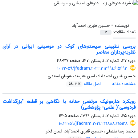
نویسنده =
حسین قنبری احمدآباد
تعداد مقالات:
3
بررسی تطبیقی سیستم‌های کوک در موسیقی ایرانی در آرای
نظریه‌پردازان معاصر
دوره 27، شماره 2، تابستان 1401، صفحه
37-48
10.22059/jfadram.2022.313991.615493
حسین قنبری احمدآباد، امین هنرمند، هومان اسعدی
مشاهده مقاله
اصل مقاله
590.61 K
رویکرد هارمونیک مرتضی حنانه با نگاهی بر قطعه "بزرگداشت
فردوسی"( علمی- پژوهشی)
دوره 25، شماره 2، تابستان 1399، صفحه
5-13
10.22059/jfadram.2019.241888.615128
محمد رضا تفضلی، حسین قنبری احمدآباد، ایمان فخر