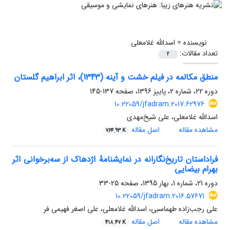
نویسنده =
اسدالله غلامعلی
تعداد مقالات:
2
منطق مکالمه‌ در فیلم خشت و آینه (1343)، اثر ابراهیم گلستان
دوره 22، شماره 2، پاییز 1396، صفحه
137-145
10.22059/jfadram.2017.62976
اسدالله غلامعلی، علی شیخ‌مهدی
مشاهده مقاله
اصل مقاله
764.93 K
فراداستان تاریخ‌نگارانه در نمایشنامۀ اژدهاک از سه‌برخوانی اثر
بهرام بیضایی
دوره 21، شماره 1، بهار 1395، صفحه
25-33
10.22059/jfadram.2016.57671
علی رجب‌زاده طهماسبی، اسدالله غلامعلی، علی اصغر فهیمی فر
مشاهده مقاله
اصل مقاله
418.47 K