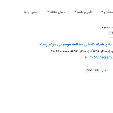
ندگان
داوری همتا
ارسال مقاله
تماس با ما
ا صمیم
1
 به پیشینة داخلی مطالعة موسیقی مردم پسند
41-48
10.22059/jfadram
اصل مقاله
1.9 M