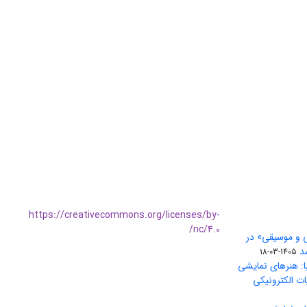
https://creativecommons.org/licenses/by-
nc/4.0/
ی و موسیقی» در
1405-03-18
ا: هنرهای نمایشی
ات الکترونیکی