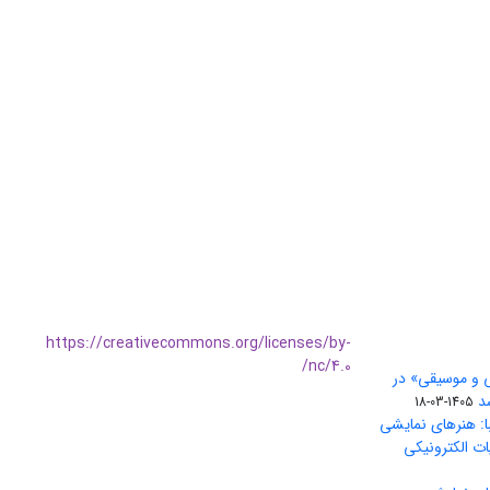
https://creativecommons.org/licenses/by-
nc/4.0/
ی و موسیقی» در
1405-03-18
ا: هنرهای نمایشی
ات الکترونیکی