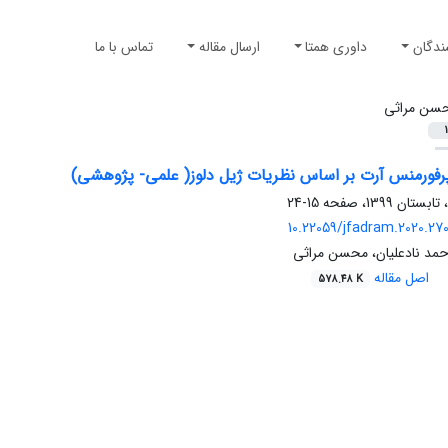
ندگان
داوری همتا
ارسال مقاله
تماس با ما
سن مراثی
1
پرفورمنس آرت بر اساس نظریات ژیل دلوز( علمی- پژوهشی)
15-24
10.22059/jfadram.2020.27
احمد نادعلیان، محسن مراثی
اصل مقاله
578.48 K