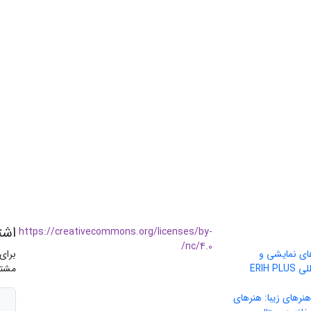
اشت
https://creativecommons.org/licenses/by-
nc/4.0/
های نمایشی و
برای
موسیقی» در پایگاه بین‌المللی ERIH PLUS
مشتر
نرهای زیبا: هنرهای