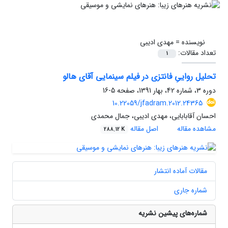
نویسنده =
مهدی ادیبی
تعداد مقالات:
1
تحلیل رواییِ فانتزی در فیلم سینمایی آقای هالو
دوره 3، شماره 42، بهار 1391، صفحه
5-16
10.22059/jfadram.2012.24365
احسان آقابابایی، مهدی ادیبی، جمال محمدی
مشاهده مقاله
اصل مقاله
288.12 K
مقالات آماده انتشار
شماره جاری
شماره‌های پیشین نشریه