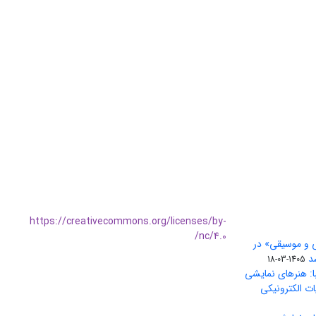
https://creativecommons.org/licenses/by-
nc/4.0/
ی و موسیقی» در
1405-03-18
ا: هنرهای نمایشی
ات الکترونیکی