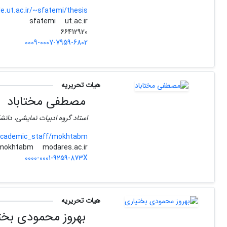
le.ut.ac.ir/~sfatemi/thesis
ut.ac.ir
sfatemi
66412920
0009-0007-7959-6802
هیات تحریریه
مصطفی مختاباد
استاد گروه ادبیات نمایشی، دان
academic_staff/mokhtabm
modares.ac.ir
mokhtabm
0000-0001-9259-873X
هیات تحریریه
بهروز محمودی بخت