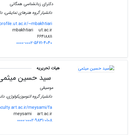
دکترای زبانشناسی همگانی
دانشیار گروه هنرهای نمایشی، دا
profile.ut.ac.ir/~mbakhtiari
ut.ac.ir
mbakhtiari
66418811
0000-0002-5671-4040
هیات تحریریه
سید حسین میثمی
موسیقی
دانشیار گروه اتنوموزیکولوژی، دا
aculty.art.ac.ir/meysami/fa
art.ac.ir
meysami
0000-0002-9831-0108