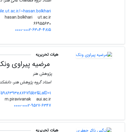
استاد گروه مطالعات عالی هنر، د
ile.ut.ac.ir/~hasan.bolkhari
ut.ac.ir
hasan.bolkhari
66955630
0000-0002-6304-4815
هیات تحریریه
مرضیه پیراوی ونک
پژوهش هنر
استاد گروه پژوهش هنر، دانشکده
ff5986393e8767f5b2&LaID=1
aui.ac.ir
m.piravivanak
0000-0002-9527-6347
هیات تحریریه