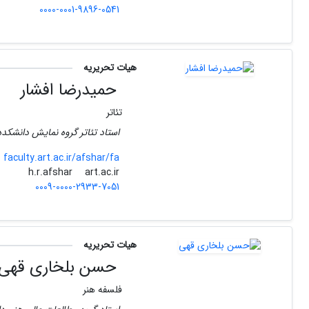
0000-0001-9896-0541
هیات تحریریه
حمیدرضا افشار
تئاتر
استاد تئاتر گروه نمایش دانشکده 
faculty.art.ac.ir/afshar/fa
art.ac.ir
h.r.afshar
0009-0000-2933-7051
هیات تحریریه
حسن بلخاری قهی
فلسفه هنر