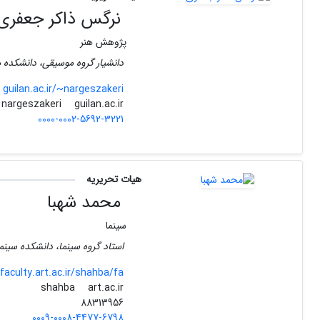
نرگس ذاکر جعفری
پژوهش هنر
دانشیار گروه موسیقی، دانشکده ه
guilan.ac.ir/~nargeszakeri
guilan.ac.ir
nargeszakeri
0000-0002-5692-3221
هیات تحریریه
محمد شهبا
سینما
استاد گروه سینما، دانشکده سینما 
faculty.art.ac.ir/shahba/fa
art.ac.ir
shahba
88313956
0009-0008-4477-6798