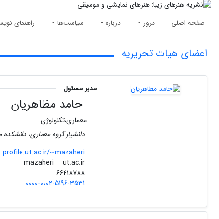
صفحه اصلی
مرور
درباره
سیاست‌ها
راهنمای نویس
اعضای هیات تحریریه
مدیر مسئول
حامد مظاهریان
معماری،تکنولوژی
دانشیار گروه معماری، دانشکده م
profile.ut.ac.ir/~mazaheri
ut.ac.ir
mazaheri
66418788
0000-0002-5196-3531