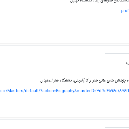
انشکدگان هنرهای زیبا، دانشگاه تهران
prof
 پژهش های عالی هنر و کارآفرینی، دانشگاه هنر اصفهان
.ac.ir/Masters/default/?action=Biography&masterID=3df1d4b96d8976