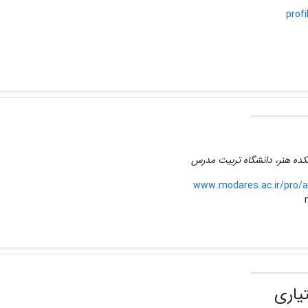
profi
شکده هنر، دانشگاه تربیت مدرس
www.modares.ac.ir/pro/
یاری