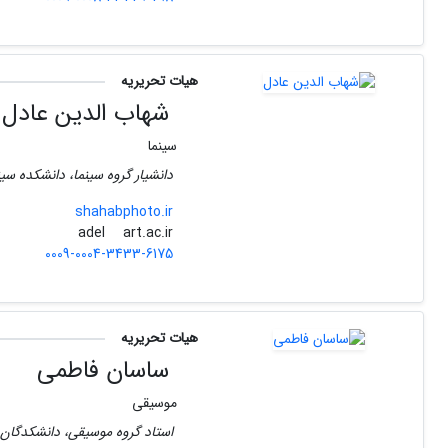
هیات تحریریه
شهاب الدین عادل
سینما
دانشیار گروه سینما، دانشکده سینم
shahabphoto.ir
art.ac.ir
adel
0009-0004-3433-6175
هیات تحریریه
ساسان فاطمی
موسیقی
استاد گروه موسیقی، دانشکدگان ه