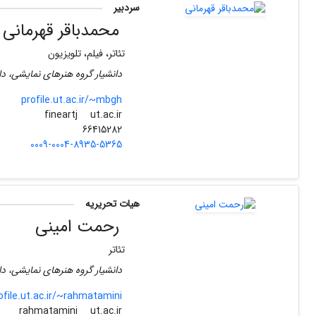
سردبیر
محمدباقر قهرمانی
تئاتر، فیلم، تلویزیون
دانشیار گروه هنرهای نمایشی، دا
profile.ut.ac.ir/~mbgh
ut.ac.ir
fineartj
66415282
0009-0004-8935-5365
هیات تحریریه
رحمت امینی
تئاتر
دانشیار گروه هنرهای نمایشی، دا
ofile.ut.ac.ir/~rahmatamini
ut.ac.ir
rahmatamini