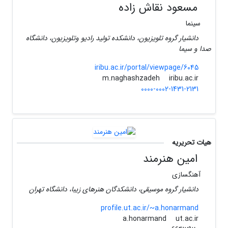
مسعود نقاش زاده
سینما
دانشیار گروه تلویزیون، دانشکده تولید رادیو وتلویزیون، دانشگاه
صدا و سیما
iribu.ac.ir/portal/viewpage/6045
iribu.ac.ir
m.naghashzadeh
0000-0002-1431-2131
هیات تحریریه
امین هنرمند
آهنگسازی
دانشیار گروه موسیقی، دانشکدگان هنرهای زیبا، دانشگاه تهران
profile.ut.ac.ir/~a.honarmand
ut.ac.ir
a.honarmand