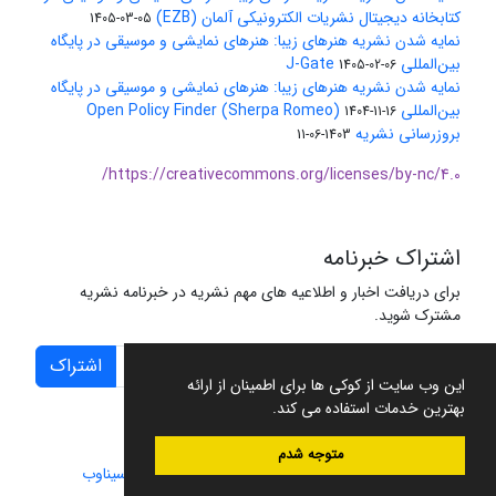
کتابخانه دیجیتال نشریات الکترونیکی آلمان (EZB)
1405-03-05
نمایه شدن نشریه هنرهای زیبا: هنرهای نمایشی و موسیقی در پایگاه
بین‌المللی J-Gate
1405-02-06
نمایه شدن نشریه هنرهای زیبا: هنرهای نمایشی و موسیقی در پایگاه
بین‌المللی Open Policy Finder (Sherpa Romeo)
1404-11-16
بروزرسانی نشریه
1403-06-11
https://creativecommons.org/licenses/by-nc/4.0/
اشتراک خبرنامه
برای دریافت اخبار و اطلاعیه های مهم نشریه در خبرنامه نشریه
مشترک شوید.
اشتراک
این وب سایت از کوکی ها برای اطمینان از ارائه
بهترین خدمات استفاده می کند.
متوجه شدم
سامانه مدیریت نشریات علمی.
طراحی و پیاده سازی از
سیناوب