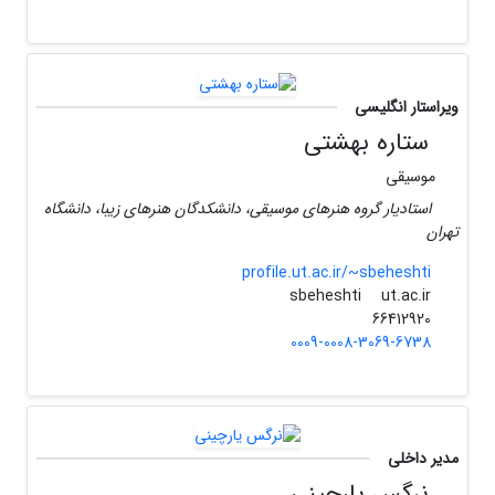
ویراستار انگلیسی
ستاره بهشتی
موسیقی
استادیار گروه هنرهای موسیقی، دانشکدگان هنرهای زیبا، دانشگاه
تهران
profile.ut.ac.ir/~sbeheshti
ut.ac.ir
sbeheshti
66412920
0009-0008-3069-6738
مدیر داخلی
نرگس یارچینی