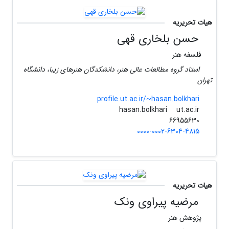
هیات تحریریه
حسن بلخاری قهی
فلسفه هنر
استاد گروه مطالعات عالی هنر، دانشکدگان هنرهای زیبا، دانشگاه
تهران
profile.ut.ac.ir/~hasan.bolkhari
ut.ac.ir
hasan.bolkhari
66955630
0000-0002-6304-4815
هیات تحریریه
مرضیه پیراوی ونک
پژوهش هنر