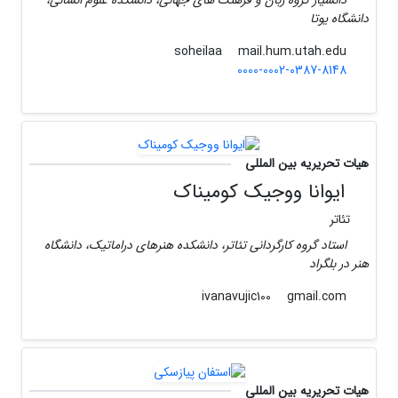
دانشیار گروه زبان و فرهنگ های جهانی، دانشکده علوم انسانی،
دانشگاه یوتا
mail.hum.utah.edu
soheilaa
0000-0002-0387-8148
هیات تحریریه بین المللی
ایوانا ووجیک کومیناک
تئاتر
استاد گروه کارگردانی تئاتر، دانشکده هنرهای دراماتیک، دانشگاه
هنر در بلگراد
gmail.com
ivanavujic100
هیات تحریریه بین المللی