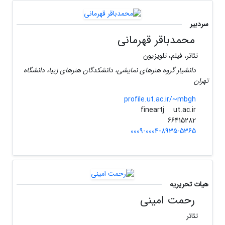
سردبیر
محمدباقر قهرمانی
تئاتر، فیلم، تلویزیون
دانشیار گروه هنرهای نمایشی، دانشکدگان هنرهای زیبا، دانشگاه
تهران
profile.ut.ac.ir/~mbgh
ut.ac.ir
fineartj
66415282
0009-0004-8935-5365
هیات تحریریه
رحمت امینی
تئاتر