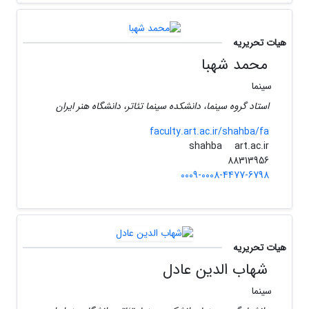
هیات تحریریه
محمد شهبا
سینما
استاد گروه سینما، دانشکده سینما تئاتر، دانشگاه هنر ایران
faculty.art.ac.ir/shahba/fa
art.ac.ir
shahba
88313956
0009-0008-4477-6798
هیات تحریریه
شهاب الدین عادل
سینما