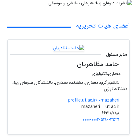
اعضای هیات تحریریه
مدیر مسئول
حامد مظاهریان
معماری،تکنولوژی
دانشیار گروه معماری، دانشکده معماری، دانشکدگان هنرهای زیبا،
دانشگاه تهران
profile.ut.ac.ir/~mazaheri
ut.ac.ir
mazaheri
66418788
0000-0002-5196-3531