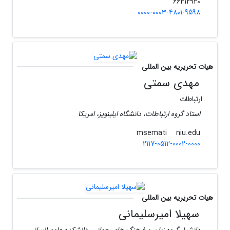
66412920
0000-0003-4801-9598
هیات تحریریه بین المللی
مهدی سمتی
ارتباطات
استاد گروه ارتباطات، دانشگاه ایلینویز، امریکا
niu.edu
msemati
2117-0512-0002-0000
هیات تحریریه بین المللی
سهیلا امیرسلیمانی