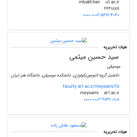
ut.ac.ir
mbakhtiari
66418811
0000-0002-5671-4040
هیات تحریریه
سید حسین میثمی
موسیقی
دانشیار گروه اتنوموزیکولوژی، دانشکده موسیقی، دانشگاه هنر ایران
faculty.art.ac.ir/meysami/fa
art.ac.ir
meysami
0000-0002-9831-0108
هیات تحریریه