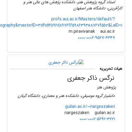
استاد گروه پژوهش هنر، دانشکده پژهش های عالی هنر و
کارآفرینی، دانشگاه هنر اصفهان
profs.aui.ac.ir/Masters/default/?
iography&masterID=3df1d4b96d8976ff5986393e8767f5b2&LaID=1
aui.ac.ir
m.piravivanak
0000-0002-9527-6347
هیات تحریریه
نرگس ذاکر جعفری
پژوهش هنر
دانشیار گروه موسیقی، دانشکده هنر و معماری، دانشگاه گیلان
guilan.ac.ir/~nargeszakeri
guilan.ac.ir
nargeszakeri
0000-0002-5692-3221