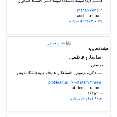
دانشیار گروه سینما، دانشکده سینما- تئاتر، دانشگاه هنر ایران
shahabphoto.ir
art.ac.ir
adel
0009-0004-3433-6175
هیات تحریریه
ساسان فاطمی
موسیقی
استاد گروه موسیقی، دانشکدگان هنرهای زیبا، دانشگاه تهران
profile.ut.ac.ir/~sfatemi/thesis
ut.ac.ir
sfatemi
66412920
0009-0007-7959-6802