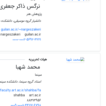
نرگس ذاکر جعفری
پژوهش هنر
دانشیار گروه موسیقی، دانشکده ه
guilan.ac.ir/~nargeszakeri
guilan.ac.ir
nargeszakeri
0000-0002-5692-3221
هیات تحریریه
محمد شهبا
سینما
استاد گروه سینما، دانشکده سینما 
faculty.art.ac.ir/shahba/fa
art.ac.ir
shahba
88313956
0009-0008-4477-6798