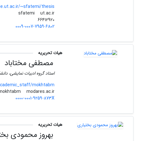
le.ut.ac.ir/~sfatemi/thesis
ut.ac.ir
sfatemi
66412920
0009-0007-7959-6802
هیات تحریریه
مصطفی مختاباد
استاد گروه ادبیات نمایشی، دان
academic_staff/mokhtabm
modares.ac.ir
mokhtabm
0000-0001-9259-873X
هیات تحریریه
بهروز محمودی بخت