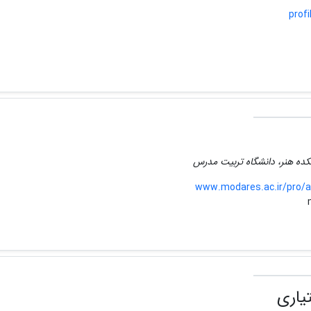
profi
شکده هنر، دانشگاه تربیت مدرس
www.modares.ac.ir/pro/
یاری