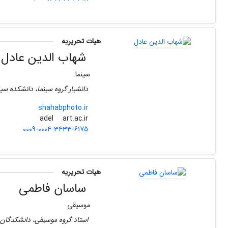
هیات تحریریه
شهاب الدین عادل
سینما
دانشیار گروه سینما، دانشکده سینم
shahabphoto.ir
art.ac.ir
adel
0009-0004-3433-6175
هیات تحریریه
ساسان فاطمی
موسیقی
استاد گروه موسیقی، دانشکدگان ه