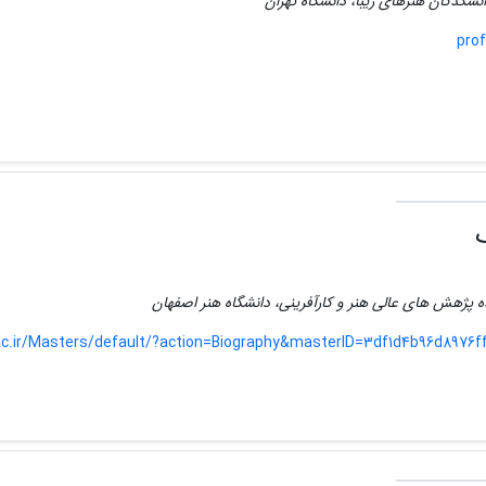
انشکدگان هنرهای زیبا، دانشگاه تهران
prof
 پژهش های عالی هنر و کارآفرینی، دانشگاه هنر اصفهان
.ac.ir/Masters/default/?action=Biography&masterID=3df1d4b96d8976