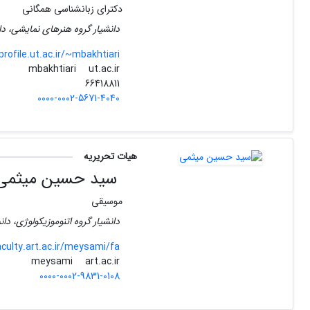
دکترای زبانشناسی همگانی
دانشیار گروه هنرهای نمایشی، دا
profile.ut.ac.ir/~mbakhtiari
ut.ac.ir
mbakhtiari
66418811
0000-0002-5671-4040
هیات تحریریه
سید حسین میثمی
موسیقی
دانشیار گروه اتنوموزیکولوژی، دا
aculty.art.ac.ir/meysami/fa
art.ac.ir
meysami
0000-0002-9831-0108