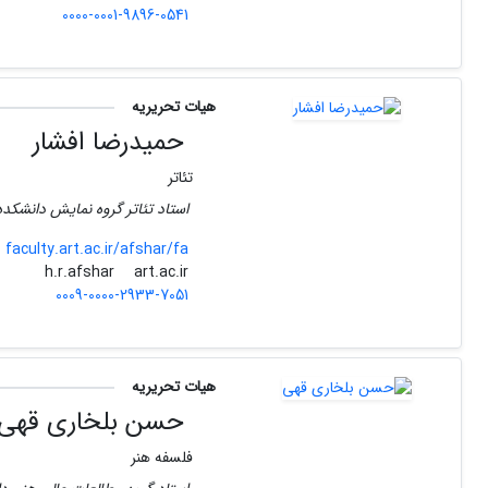
0000-0001-9896-0541
هیات تحریریه
حمیدرضا افشار
تئاتر
استاد تئاتر گروه نمایش دانشکده 
faculty.art.ac.ir/afshar/fa
art.ac.ir
h.r.afshar
0009-0000-2933-7051
هیات تحریریه
حسن بلخاری قهی
فلسفه هنر