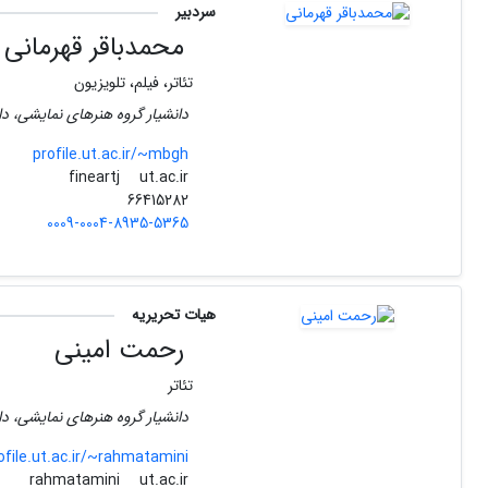
سردبیر
محمدباقر قهرمانی
تئاتر، فیلم، تلویزیون
دانشیار گروه هنرهای نمایشی، دا
profile.ut.ac.ir/~mbgh
ut.ac.ir
fineartj
66415282
0009-0004-8935-5365
هیات تحریریه
رحمت امینی
تئاتر
دانشیار گروه هنرهای نمایشی، دا
ofile.ut.ac.ir/~rahmatamini
ut.ac.ir
rahmatamini