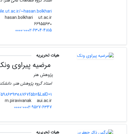
استاد گروه مطالعات عالی هنر، د
ile.ut.ac.ir/~hasan.bolkhari
ut.ac.ir
hasan.bolkhari
66955630
0000-0002-6304-4815
هیات تحریریه
مرضیه پیراوی ونک
پژوهش هنر
استاد گروه پژوهش هنر، دانشکده
ff5986393e8767f5b2&LaID=1
aui.ac.ir
m.piravivanak
0000-0002-9527-6347
هیات تحریریه