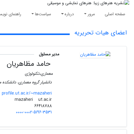
صفحه اصلی
مرور
درباره
سیاست‌ها
راهنمای نویس
اعضای هیات تحریریه
مدیر مسئول
حامد مظاهریان
معماری،تکنولوژی
دانشیار گروه معماری، دانشکده م
profile.ut.ac.ir/~mazaheri
ut.ac.ir
mazaheri
66418788
0000-0002-5196-3531