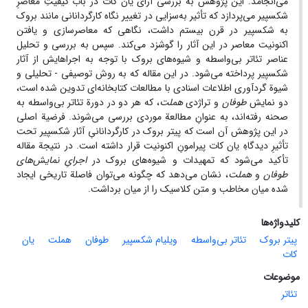
می‌انجامد. این پژوهش به بررسی آرای یان کات در باب کیفیتِ معاصرِ
شکسپیر می‌پردازد که تأثیر به‌سزایی در تغییر نگاه کارگردانانی مانند بروک
به شکسپیر در قرن بیستم داشت، نگاهی که معاصرسازی و یافتن
اکنونیت معاصر در این آثار را گوشزد می‌کند. سپس به بررسی و تحلیل
عناصر تئاتر بی‌واسطه و شیوه‌های بروک با توجه به اجراهایش از آثار
شکسپیر پرداخته می‌شود. در این مقاله که به روش توصیفی - تحلیلی و
شیوة گردآوری اطلاعات اسنادی با مطالعات کتابخانه‌ای تدوین شده است،
دو نمایش
طوفان
و
تراژدی
هملت
، که هر دو در دورة تئاتر بی‌واسطه به
صحنه رفته‌اند، به عنوانِ مطالعة موردی بررسی می‌شوند. فرضیة اصلی
در این پژوهش آن است که پیتر بروک در کارگردانانیِ آثار شکسپیر تحت
تأثیرِ دیدگاهِ یان کات پیرامونِ اکنونیت قرار داشته است. در نتیجة مقاله
تأکید می‌شود که تمهیدات و شیوه‌های بروک در
اجرایِ نمایش‌های
طوفان
و
هملت
، نشان می‌دهد که چگونه می‌توان فاصلة تاریخی ایجاد
شده میان مخاطب و متن کلاسیک را از میان برداشت.
کلیدواژه‌ها
پیتر بروک
تئاتر بی‌واسطه
ویلیام شکسپیر
طوفان
هملت
یان
کات
موضوعات
تئاتر