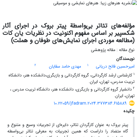
مؤلفه‌های تئاتر بی‌واسطة پیتر بروک در اجرای آثار
شکسپیر بر اساس مفهوم اکنونیت در نظریات یان کات
(مطالعه موردی اجرای نمایش‌های طوفان و هملت)
نوع مقاله : مقاله پژوهشی
نویسندگان
2
1
امیرحسین فاتح دریانی
مهدی حامد سقایان
1
کارشناس ارشد کارگردانی، گروه کارگردانی و بازیگری،دانشکده هنر، دانشکاه
تربیت مدرس، تهران، ایران.
2
دانشیار گروه کارگردانی و بازیگری، دانشکده هنر، دانشگاه تربیت مدرس ،
تهران، ایران.
10.22059/jfadram.2024.377384.615889
چکیده
پیتر بروک به عنوان کارگردان تئاتر، دایره‌ای از تجربیات وسیع و متنوع و
گاه متضاد را داراست که همین تجربیات به معرفی تئاتر بی‌واسطه