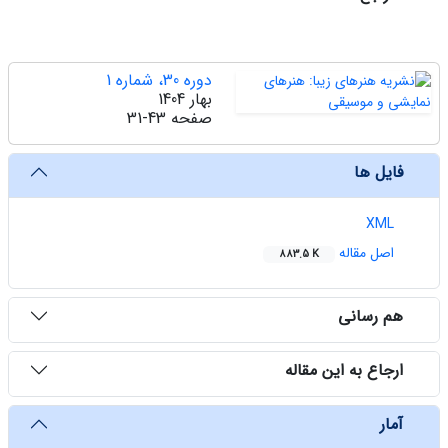
دوره 30، شماره 1
بهار 1404
صفحه
31-43
فایل ها
XML
اصل مقاله
883.5 K
هم رسانی
ارجاع به این مقاله
آمار