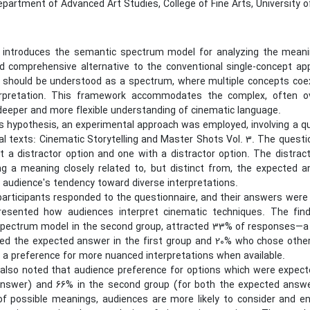
partment of Advanced Art Studies, College of Fine Arts, University of
 introduces the semantic spectrum model for analyzing the meanin
nd comprehensive alternative to the conventional single-concept 
 should be understood as a spectrum, where multiple concepts coexi
erpretation. This framework accommodates the complex, often o
 deeper and more flexible understanding of cinematic language.
is hypothesis, an experimental approach was employed, involving a 
l texts: Cinematic Storytelling and Master Shots Vol. 3. The questio
t a distractor option and one with a distractor option. The distr
ng a meaning closely related to, but distinct from, the expected
 audience's tendency toward diverse interpretations.
 participants responded to the questionnaire, and their answers we
resented how audiences interpret cinematic techniques. The findi
pectrum model in the second group, attracted 33% of responses—a si
ed the expected answer in the first group and 20% who chose other 
 a preference for more nuanced interpretations when available.
also noted that audience preference for options which were expect
nswer) and 66% in the second group (for both the expected answ
f possible meanings, audiences are more likely to consider and eng