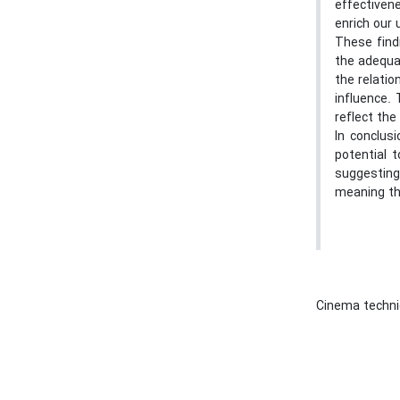
effectiven
enrich our 
These find
the adequa
the relati
influence.
reflect th
In conclus
potential 
suggesting 
meaning th
Cinema techn