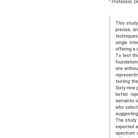
2
Professor, De
This study
precise, a
techniques
single int
offering a
To test th
foundationa
one withou
representi
testing the
Sixty-nine
better rep
semantic s
who select
suggesting
The study 
expected a
spectrum o