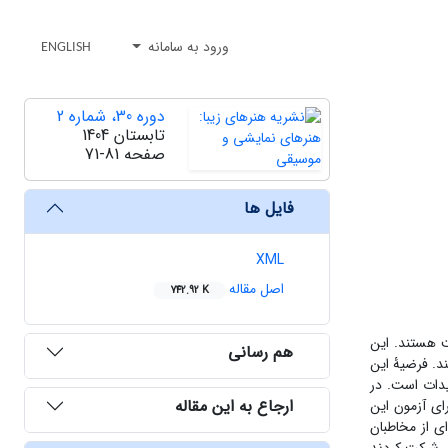
ورود به سامانه
ENGLISH
دوره 30، شماره 2
تابستان 1404
صفحه
71-81
فایل ها
XML
اصل مقاله
742.92 K
ت هستند. این
هم رسانی
د. فرضیۀ این
دات است. در
ارجاع به این مقاله
ای آزمون این
ی چهارگزینه‌ای از مخاطبان