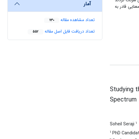
اده از مدل طیف معنایی طراحی شدند. 69 نفر در این آزمایش شرکت کردند
آمار
هد که مدل طیف معنایی قادر به
تعداد مشاهده مقاله
730
تعداد دریافت فایل اصل مقاله
552
Studying 
Spectrum
1
Soheil Seraji
1
PhD Candidate