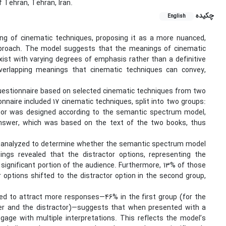
 Tehran, Tehran, Iran.
چکیده
English
g of cinematic techniques, proposing it as a more nuanced,
approach. The model suggests that the meanings of cinematic
st with varying degrees of emphasis rather than a definitive
verlapping meanings that cinematic techniques can convey,
questionnaire based on selected cinematic techniques from two
nnaire included 17 cinematic techniques, split into two groups:
actor was designed according to the semantic spectrum model,
 answer, which was based on the text of the two books, thus
re analyzed to determine whether the semantic spectrum model
ngs revealed that the distractor options, representing the
gnificant portion of the audience. Furthermore, 13% of those
options shifted to the distractor option in the second group,
ed to attract more responses—46% in the first group (for the
er and the distractor)—suggests that when presented with a
age with multiple interpretations. This reflects the model’s