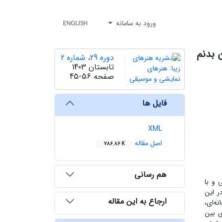
ورود به سامانه
ENGLISH
 بدنم
دوره 29، شماره 2
تابستان 1403
صفحه
45-56
فایل ها
XML
اصل مقاله
786.86 K
هم رسانی
 و با
ر این
ارجاع به این مقاله
نه‌ای،
ی بین