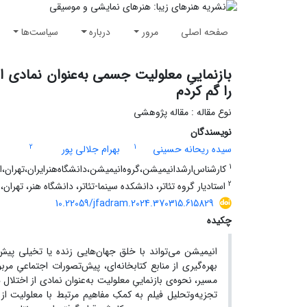
صفحه اصلی
مرور
درباره
سیاست‌ها
بازنماییِ معلولیت جسمی به‌عنوان نمادی از
را گم کردم
نوع مقاله : مقاله پژوهشی
نویسندگان
2
1
سیده ریحانه حسینی
بهرام جلالی پور
1
‌کارشناس‌ارشد‌انیمیشن،‌گروه‌انیمیشن،‌دانشگاه‌هنر‌ایران،‌تهران،‌ا
2
استادیار گروه تئاتر، دانشکده سینما-تئاتر، دانشگاه هنر، تهران، 
10.22059/jfadram.2024.370315.615829
چکیده
انیمیشن­ می‌تواند با خلق جهان‌هایی زنده یا تخیلی پیش
بهره‌گیری از منابع کتابخانه‌ای، پیش‌تصورات اجتماعیِ مر
مسیر، نحوه‌ی بازنماییِ معلولیت به‌عنوان نمادی از اختلال
تجزیه‌وتحلیل فیلم به کمکِ مفاهیم مرتبط با معلولیت از