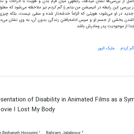
از بررسی‌ها نشان می­دهد، رابطه­ی میان فرم بدن و هویت با ادراکات و نگر
بررسی این رابطه در انیمیشنِ ‌
من بدنم را گم کردم
نیز ملاحظه می‌شود که معلول
در او می‌شود؛ هویتی که الزاماً خدشه‌دار شده و منفی نیست، بلکه چیزی ک
جداشدن بخشی از جسم او و سپس ادامه‌یافتنِ زندگی بدون آن، به وی نشان می‌د
جدا از موجودیت پدر ومادرش باشد.
گم کردم
مایک الیور
sentation of Disability in Animated Films as a Sym
ovie I Lost My Body
1
2
 Reihaneh Hosseini
Bahram Jalalipour