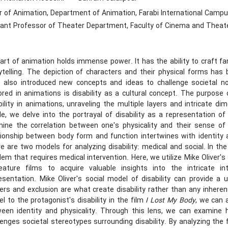
of Animation, Department of Animation, Farabi International Campus, 
ant Professor of Theater Department, Faculty of Cinema and Theater, 
art of animation holds immense power. It has the ability to craft fa
ytelling. The depiction of characters and their physical forms has 
 also introduced new concepts and ideas to challenge societal 
ored in animations is disability as a cultural concept. The purpose 
bility in animations, unraveling the multiple layers and intricate d
cle, we delve into the portrayal of disability as a representation of
ine the correlation between one's physicality and their sense of
tionship between body form and function intertwines with identit
e are two models for analyzing disability: medical and social. In the 
lem that requires medical intervention. Here, we utilize Mike Oliver's
eature films to acquire valuable insights into the intricate in
esentation. Mike Oliver's social model of disability can provide a
iers and exclusion are what create disability rather than any inhere
l to the protagonist's disability in the film
I Lost My Body
, we can
een identity and physicality. Through this lens, we can examine h
lenges societal stereotypes surrounding disability. By analyzing the