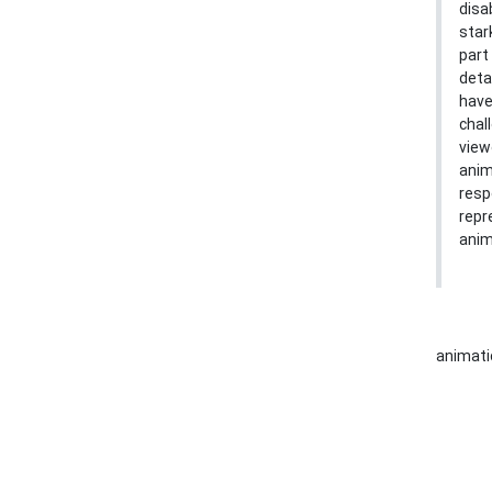
disa
star
part
deta
have
chal
view
anim
resp
repr
anim
animat