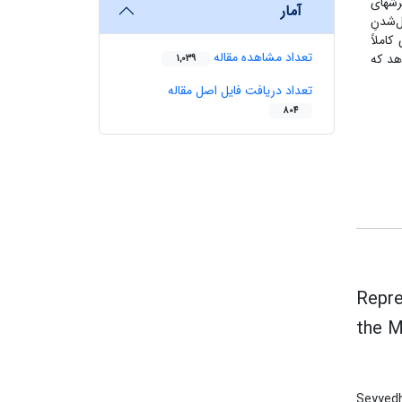
ش­های
آمار
‌شدنِ
املاً
تعداد مشاهده مقاله
هد که
1,039
تعداد دریافت فایل اصل مقاله
804
Repre
the M
Seyyedh