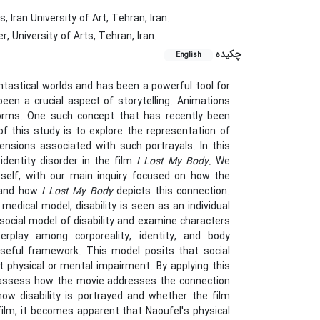
Iran University of Art, Tehran, Iran.
University of Arts, Tehran, Iran.
چکیده
English
ntastical worlds and has been a powerful tool for
been a crucial aspect of storytelling. Animations
norms. One such concept that has recently been
of this study is to explore the representation of
imensions associated with such portrayals. In this
 identity disorder in the film
I Lost My Body.
We
 self, with our main inquiry focused on how the
y and how
I Lost My Body
depicts this connection.
medical model, disability is seen as an individual
 social model of disability and examine characters
terplay among corporeality, identity, and body
 useful framework. This model posits that social
nt physical or mental impairment. By applying this
 assess how the movie addresses the connection
ow disability is portrayed and whether the film
 film, it becomes apparent that Naoufel's physical