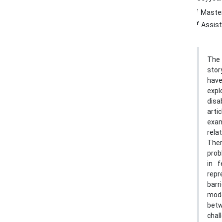
1
Master 
2
Assist
The 
stor
have
expl
disa
arti
exam
rela
Ther
prob
in f
repr
barr
mode
betw
chal