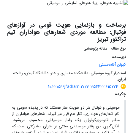
برساخت و بازنمایی هویت قومی در آوازهای
فوتبال: مطالعه موردی شعارهای هواداران تیم
تراکتور تبریز
نوع مقاله : مقاله پژوهشی
نویسنده
کیوان آقامحسنی
استادیار گروه موسیقی، دانشکده معماری و هنر، دانشگاه گیلان، رشت،
ایران.
10.22059/jfadram.2023.354422.615724
چکیده
موسیقی و فوتبال هر دو هویت ساز هستند که در پدیده سومی به
نام شعارهای هواداری، کنار هم قرار می‌گیرند. شعارهای هواداران از
منظر اتنوموزیکولوژی یک رفتار موسیقایی محسوب می‌شود.
شکل‌گیری این رفتار موسیقایی مبتنی بر اجرای مشارکتی است که
در آن تاکید بر حضور حداکثری افراد است و از دو گانه‌ی هنرمند-