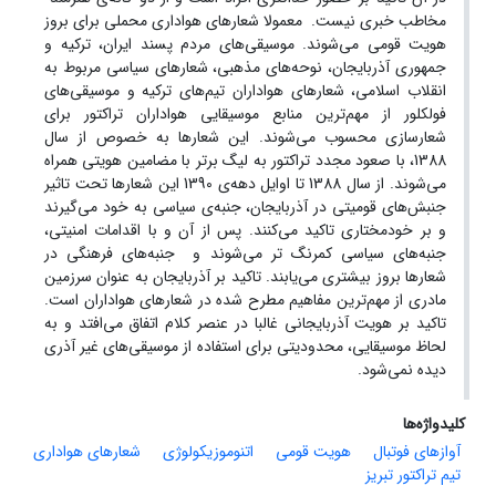
مخاطب خبری نیست. معمولا شعارهای هواداری محملی برای بروز
هویت قومی می‌شوند. موسیقی‌های مردم پسند ایران، ترکیه‌ و
جمهوری آذربایجان، نوحه‌های مذهبی، شعار‌های سیاسی مربوط به
انقلاب اسلامی، شعارهای هواداران تیم‌های ترکیه و موسیقی‌های
فولکلور از مهم‌ترین منابع موسیقایی هواداران تراکتور برای
شعارسازی محسوب می‌شوند. این شعارها به خصوص از سال
1388، با صعود مجدد تراکتور به لیگ برتر با مضامین هویتی همراه
می‌شوند. از سال 1388 تا اوایل دهه‌ی 1390 این شعار‌ها تحت تاثیر
جنبش‌های قومیتی در آذربایجان، جنبه‌ی سیاسی به خود می‌گیرند
و بر خودمختاری تاکید می‌کنند. پس از آن و با اقدامات امنیتی،
جنبه‌های سیاسی کمرنگ تر می‌شوند و جنبه‌های فرهنگی در
شعارها بروز بیشتری می‌یابند. تاکید بر آذربایجان به عنوان سرزمین
مادری از مهم‌ترین مفاهیم مطرح شده در شعارهای هواداران است.
تاکید بر هویت آذربایجانی غالبا در عنصر کلام اتفاق می‌افتد و به
لحاظ موسیقایی، محدودیتی برای استفاده از موسیقی‌های غیر آذری
دیده نمی‌شود.
کلیدواژه‌ها
آوازهای فوتبال
هویت قومی
اتنوموزیکولوژی
شعارهای هواداری
تیم تراکتور تبریز