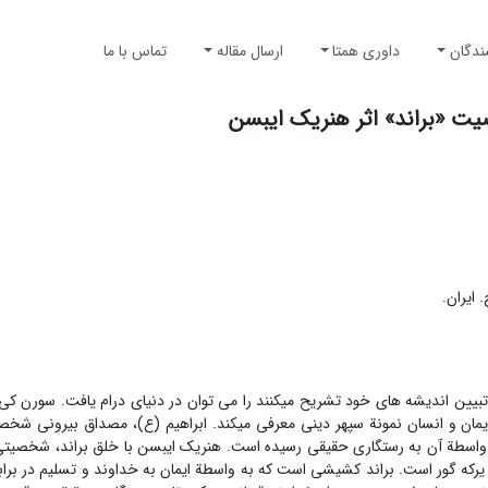
ندگان
داوری همتا
ارسال مقاله
تماس با ما
ت «براند» اثر هنریک ایبسن
 ایران.
ین اندیشه ­های خود تشریح می­کنند را می­ توان در دنیای درام یافت. سورن کی ­ی
 ایمان و انسان نمونة سپهر دینی معرفی می­کند. ابراهیم (ع)، مصداق بیرونی ش
به واسطة آن به رستگاری حقیقی رسیده است. هنریک ایبسن با خلق براند، شخصیتی 
رکه­ گور است. براند کشیشی است که به واسطة ایمان به خداوند و تسلیم در برابر 