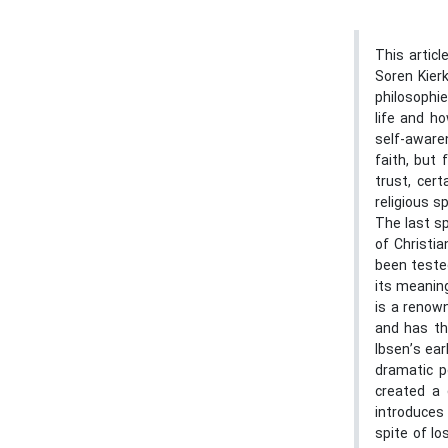
This artic
Soren Kier
philosophi
life and ho
self-awaren
faith, but 
trust, cer
religious s
The last sp
of Christia
been tested
its meaning
is a renown
and has th
Ibsen’s ea
dramatic p
created a 
introduces
spite of lo