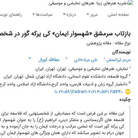
صفحه اصلی
مرور
درباره
سیاست‌ها
راهنمای نویس
بازتاب سرمشق «شهسوار ایمان» کی یرکه گور در شخصی
نوع مقاله : مقاله پژوهشی
نویسندگان
3
2
1
مریم ایرانمنش
علی مرادخانی
عطاالله کوپال
1
نمایش، هنرهای نمایشی و موسیقی. تهران. تهران. ایران
2
گروه فلسفه، دانشکده علوم انسانی، دانشگاه آزاد تهران شمال. تهران. ایران
3
دانشیار گروه زبان و ادبیات فارسی، واحد کرج،دانشگاه ازاد اسلامی واحد کرج.
10.22059/jfadram.2021.305161.615440
چکیده
این مقاله بر این فرض است که مصادیقی از شخصیت­هایی که فلاسفه برای تبی
فلسفه ­های اگزیستانس و متفکر دینی، ابراهیم (ع) را به عنوان شهسوار
کی­ یرکه ­گور است که تمامی مراتب و درجات ایمان را به جان آزموده و 
جهان درام به تصویر می­کشد که دارای همان ویژگی­ های شهسوار ایمان کی ­ی