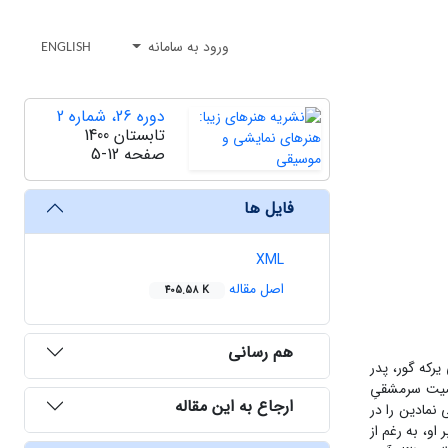
ورود به سامانه
ENGLISH
دوره 26، شماره 2
تابستان 1400
صفحه
5-12
فایل ها
XML
اصل مقاله
405.58 K
هم رسانی
رکه ­گور، پدر
خصیت سرمشقیِ
ارجاع به این مقاله
نمادین را در
او، به رغم از