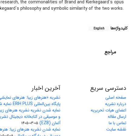
s research, the commonalities of Brand and Kierkegaard`s opus
erkegaard`s philosophy and symbolic similarity of the two works.
کلیدواژه‌ها
English
مراجع
دسترسی سریع
آخرین اخبار
صفحه اصلی
نشریه «هنرهای زیبا: هنرهای نمایش
درباره نشریه
پایگاه بین‌المللی ERIH PLUS نمایه شد
اعضای هیات تحریریه
نمایه شدن نشریه نشریه هنرهای زیب
ارسال مقاله
و موسیقی در کتابخانه دیجیتال نشری
تماس با ما
آلمان (EZB)
1405-03-05
نقشه سایت
نمایه شدن نشریه هنرهای زیبا: هنره
موسیقی در پایگاه بین‌المللی J-Gate
405-02-06