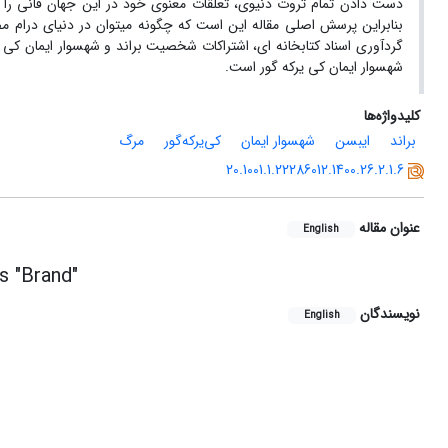
دست دادن تمام ثروت دنیوی، تعلقات معنوی خود در این جهان فانی را نیز
بنابراین پرسش اصلی مقاله این است که چگونه می­توان در دنیای درام م
گردآوری اسناد کتابخانه­ ای، اشتراکات شخصیت براند و شهسوار ایمان کی ­
شهسوار ایمان کی ­یرکه­ گور است.
کلیدواژه‌ها
براند
ایبسن
شهسوار ایمان
کی‌یرکه‌گور
مرگ
20.1001.1.22286012.1400.26.2.1.6
عنوان مقاله
English
s "Brand"
نویسندگان
English