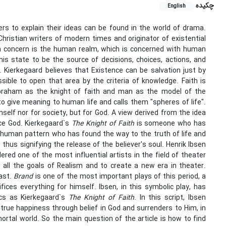
چکیده
English
rs to explain their ideas can be found in the world of drama.
hristian writers of modern times and originator of existential
main concern is the human realm, which is concerned with human
his state to be the source of decisions, choices, actions, and
. Kierkegaard believes that Existence can be salvation just by
sible to open that area by the criteria of knowledge. Faith is
 Abraham as the knight of faith and man as the model of the
to give meaning to human life and calls them "spheres of life".
imself nor for society, but for God. A view derived from the idea
ace God. Kierkegaard`s
The Knight of Faith
is someone who has
a human pattern who has found the way to the truth of life and
thus signifying the release of the believer's soul. Henrik Ibsen
ed one of the most influential artists in the field of theater
 all the goals of Realism and to create a new era in theater.
past.
Brand
is one of the most important plays of this period, a
es everything for himself. Ibsen, in this symbolic play, has
cs as Kierkegaard`s
The Knight of Faith
. In this script, Ibsen
true happiness through belief in God and surrenders to Him, in
mortal world. So the main question of the article is how to find