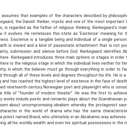
le assumes that examples of the characters described by philosophe
kegaard, the Danish thinker, mystic and one of the most important C
es, is regarded as the father of religious thinking. Kierkegaard's 
w it evolves. He reminisces this state as ‘Existence’ meaning for t
ess. Existence is a tangible being and Individual of a single person
faith is inward and a kind of passionate attachment that is not pos
tainty, submission and silence before God. Kierkegaard identifies
phere. Kierkegaard introduces three main options or stages in order 
here is the religious stage in which the individual lives neither for h
nity, in which the believer must go through everything in order to f
 through all of these levels and degrees throughout his life. He is 
 and has reached the highest level of existence in the face of death 
ed nineteenth-century Norwegian poet and playwright who is consider
e title of "founder of modern theater”. He was the first to achieve
rly works include poetic and romantic plays about the Scandinavian 
oem about uncompromising idealism whereby the protagonist sacrific
character in the world of drama who has the same characteristi
 a priest named Brand, who ultimately in an Abrahamic way achieves 
sing all his worldly wealth and even his spiritual possessions in the 