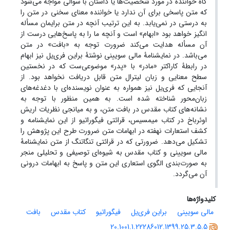
گاه خواننده در مورد شخصیت‌ها یا داستان با سوالی مواجه می‌شود
که متن پاسخی برای آن ندارد یا خواننده معنای سخنی در متن را
به درستی در نمی‌یابد. به این ترتیب آنچه در متن برایمان مسأله
انگیز خواهد بود «ابهام» است و آنچه ما را به پاسخ‌هایی درست از
آن مسأله هدایت می‌کند ضرورت توجه به «بافت» در متن
می‌باشد. در نمایشنامۀ مالی سویینی نوشتۀ براین فری‌یل نیز ابهام
در رابطۀ کاراکتر «مادر» با «پدر» موضوعی‌ست که در نخستین
سطح معنایی و زبان لیترال متن قابل دریافت نخواهد بود. از
آنجایی که فری‌یل نیز همواره به عنوان نویسنده‌ای با دغدغه‌های
زبان‌محور شناخته شده است. به همین منظور با توجه به
نشانه‌های کتاب مقدس در بافت متن، و به میانجی نظریات اریش
اوئرباخ در کتاب میمسیس، قرائتی فیگوراتیو از این نمایشنامه و
کشف استعارات نهفته در ابهامات متن ضرورت طرح این پژوهش را
تشکیل می‌دهد. ضرورتی که در قرائتی تنگاتنگ از متن نمایشنامۀ
مالی سویینی و کتاب مقدس به شیوه‌ای توصیفی و تحلیلی منجر
به صورت‌بندی الگوی استعاری این متن و پاسخ به ابهامات درونی
آن می‌گردد.
کلیدواژه‌ها
مالی سویینی
براین فری‌یل
فیگوراتیو
کتاب مقدس
بافت
20.1001.1.22286012.1399.25.3.5.5