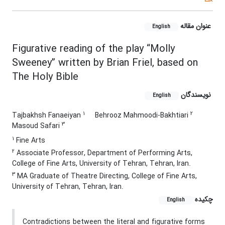
عنوان مقاله
English
Figurative reading of the play “Molly
Sweeney” written by Brian Friel, based on
The Holy Bible
نویسندگان
English
1
2
Tajbakhsh Fanaeiyan
Behrooz Mahmoodi-Bakhtiari
3
Masoud Safari
1
Fine Arts
2
Associate Professor, Department of Performing Arts,
College of Fine Arts, University of Tehran, Tehran, Iran.
3
MA Graduate of Theatre Directing, College of Fine Arts,
University of Tehran, Tehran, Iran.
چکیده
English
Contradictions between the literal and figurative forms