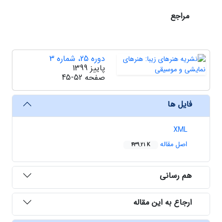
مراجع
دوره 25، شماره 3
پاییز 1399
صفحه
45-52
فایل ها
XML
اصل مقاله
439.21 K
هم رسانی
ارجاع به این مقاله