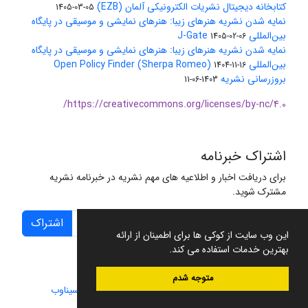
کتابخانه دیجیتال نشریات الکترونیکی آلمان (EZB)
1405-03-05
نمایه شدن نشریه هنرهای زیبا: هنرهای نمایشی و موسیقی در پایگاه
بین‌المللی J-Gate
1405-02-06
نمایه شدن نشریه هنرهای زیبا: هنرهای نمایشی و موسیقی در پایگاه
بین‌المللی Open Policy Finder (Sherpa Romeo)
1404-11-16
بروزرسانی نشریه
1403-06-11
https://creativecommons.org/licenses/by-nc/4.0/
اشتراک خبرنامه
برای دریافت اخبار و اطلاعیه های مهم نشریه در خبرنامه نشریه
مشترک شوید.
اشتراک
این وب سایت از کوکی ها برای اطمینان از ارائه
بهترین خدمات استفاده می کند.
متوجه شدم
سامانه مدیریت نشریات علمی.
طراحی و پیاده سازی از
سیناوب