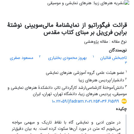
قرائت فیگوراتیو از نمایشنامۀ مالی‌سویینی نوشتۀ
براین فری‌یل بر مبنای کتاب مقدس
نوع مقاله : مقاله پژوهشی
نویسندگان
2
1
تاجبخش فنائیان
بهروز محمودی بختیاری
مسعود صفری
3
1
عضو هیئت علمی گروه آموزشی هنرهای نمایشی
2
دانشیار/پردیس هنرهای زیبا
3
دانش‌آموختۀ کارشناسی‌ارشد کارگردانی تاتر، دانشکدۀ هنرهای نمایشی و
موسیقی، پردیس هنرهای زیبا، دانشگاه تهران، تهران، ایران
10.22059/jfadram.2021.254036.615199
چکیده
در متون ادبی و نمایشی گاه با نقاط تاریک و مبهمی مواجه
می‌شویم که متن در مورد آن‌ها سکوت کرده است. به بیان دقیق‌تر