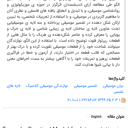
الگو طی مطالعه آرای اندیشمندان اثرگزار در حوزه ی موزیکولوژی و
روانشناسی موسیقی، و با تبدیل و انطباق یافته های فلسفی و نظری آنان
با مفاهیم کاربردی در موسیقی، و با استفاده از تجربیات شخصی، به تبیین
ارکان شکل دهنده در تفسیر موسیقی پرداخته و سه لایه ی موسیقیایی
تحت عناوین لایه ی ساختار، لایه ی زیبایی شناسی و لایه ی حرک و
پویایی را معرفی کرده و عناصر شکل‌دهنده ی هریک را با مثال هایی از
قطعات رپرتوار فلوت توضیح داده است. با استفاده از این الگو، نوازندگان
میتوانند شناخت خود را از قطعات موسیقی تقویت کرده و با درک بهتر از
مصالحی که قالب قطعه در اختیار دارند، از آزمون و خطا در فراگیری
قطعات پرهیز و تمرینات خود را با آگاهی بیشتر به سمت اجراهای معنی
دار با بیانی شیوا هدایت کنند.
کلیدواژه‌ها
بیان موسیقی
تفسیر موسیقی
نوازندگی موسیقی کلاسیک
لایه های
تفسیر
20.1001.1.22286012.1399.25.2.3.1
عنوان مقاله
English