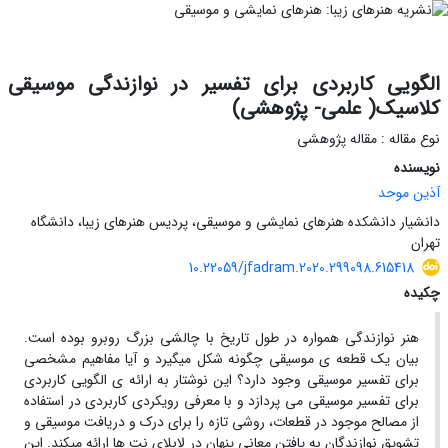
الگویی کاربردی برای تفسیر در نوازندگی موسیقی
کلاسیک( علمی- پژوهشی)
نوع مقاله : مقاله پژوهشی
نویسنده
آذین موحد
دانشیار دانشکده هنرهای نمایشی و موسیقی، پردیس هنرهای زیبا، دانشگاه
تهران
10.22059/jfadram.2020.299098.615418
چکیده
هنر نوازندگی همواره در طول تاریخ با چالشی بزرگ روبرو بوده است.
بیان یک قطعه ی موسیقی چگونه شکل میگیرد و آیا مفاهیم مشخصی
برای تفسیر موسیقی وجود دارد؟ این نوشتار به ارائه ی الگویی کاربردی
برای تفسیر موسیقی می پردازد و با معرفی رویکردی کاربردی در استفاده
از مصالح موجود در قطعات، روشی تازه را برای درک و دریافت موسیقی و
تشویق نوازندگان به یافتن معانی پنهان در لابلای نت ها ارائه میکند. این