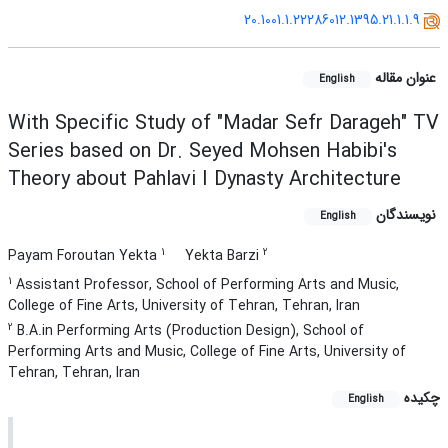
20.1001.1.22286012.1395.21.1.1.9
عنوان مقاله
English
With Specific Study of "Madar Sefr Darageh" TV
Series based on Dr. Seyed Mohsen Habibi's
Theory about Pahlavi I Dynasty Architecture
نویسندگان
English
1
2
Payam Foroutan Yekta
Yekta Barzi
1
Assistant Professor, School of Performing Arts and Music,
College of Fine Arts, University of Tehran, Tehran, Iran
2
B.A.in Performing Arts (Production Design), School of
Performing Arts and Music, College of Fine Arts, University of
Tehran, Tehran, Iran
چکیده
English