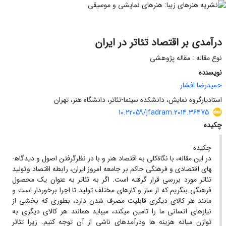
درآمدی بر اقتصاد تئاتر در ایران
نوع مقاله : مقاله پژوهشی
نویسنده
حمیدرضا افشار
استادیارگروه نمایش، دانشکده سینما-تئاتر، دانشگاه هنر، تهران
10.22059/jfadram.2014.36475
چکیده
چکیده
در این مقاله، با نگاةکلی به اقتصاد هنر و با در نظرگرفتن اصول و دیدگاه­
های اقتصادی و فرهنگی حاکم بر جامعه امروز ایران، رابطه اقتصاد وتولید
تئاتر مورد بررسی قرار گرفته است. اگر به تئاتر به عنوان یک محصول
فرهنگی بنگریم که از ساز و کارهای مختلف تولید تا اجرا برخوردار است و
مانند هر کالای دیگری قابلیت مصرف شدن دارد، بطوری که بخشی از
نیازهای انسانی ما را تامین می­کند، می­باید همانند هر کالای دیگری به
توازن میانه هزینه ها ودرآمدهای ناشی از آن توجه کنیم. زیرا تئاتر