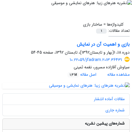
کلیدواژه‌ها =
ساختار بازی
تعداد مقالات:
1
بازی و اهمیت آن در نمایش
دوره 18، 1(بهار و تابستان1392)، تابستان 1392، صفحه
45-54
10.22059/jfadram.2013.36431
سیاوش آقازاده مسرور، نغمه ثمینی
مشاهده مقاله
اصل مقاله
1.3 M
مقالات آماده انتشار
شماره جاری
شماره‌های پیشین نشریه