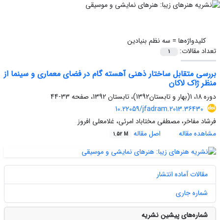
کلیدواژه‌ها =
سه نظم بنیادین
تعداد مقالات:
1
بررسی متقابل ساختار ذهنی آهسته گام در فضای معماری و سینما از
منظر ژاک لاکان
دوره 18، 1(بهار و تابستان1392)، تابستان 1392، صفحه
33-44
10.22059/jfadram.2013.36430
فرشاد مفاخر، مصطفی مختاباد امرئی، غلامعلی افروز
مشاهده مقاله
اصل مقاله
1.52 M
مقالات آماده انتشار
شماره جاری
شماره‌های پیشین نشریه