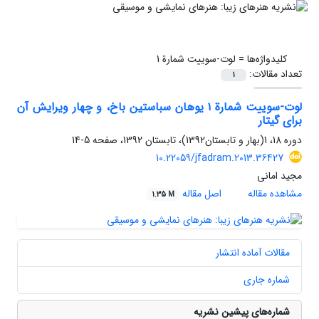
کلیدواژه‌ها =
لوت-سوییت شمارة 1
تعداد مقالات:
1
لوت-سوییت شمارة ١ یوهان سباستین باخ، و چهار ویرایش آن
برای گیتار
دوره 18، 1(بهار و تابستان1392)، تابستان 1392، صفحه
5-14
10.22059/jfadram.2013.36427
مجید امانی
مشاهده مقاله
اصل مقاله
1.35 M
مقالات آماده انتشار
شماره جاری
شماره‌های پیشین نشریه