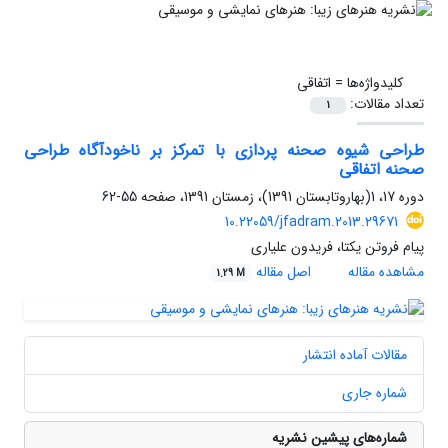
کلیدواژه‌ها =
اتفاقی
تعداد مقالات:
1
طراحی شیوه صحنه پردازی با تمرکز بر ناخودآگاه طراحی
صحنه اتفاقی
دوره 17، 1(بهاروتابستان 1391)، زمستان 1391، صفحه
55-62
10.22059/jfadram.2013.29671
پیام فروتن یکتا، فریدون علیاری
مشاهده مقاله
اصل مقاله
1.29 M
مقالات آماده انتشار
شماره جاری
شماره‌های پیشین نشریه