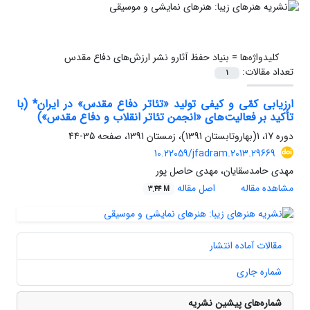
کلیدواژه‌ها =
بنیاد حفظ آثارو نشر ارزش‌های دفاع مقدس
تعداد مقالات:
1
ارزیابی کمّی و کیفی تولید «تئاتر دفاع مقدس» در ایران* (با
تأکید بر فعالیت‌های «انجمن‌ تئاتر انقلاب و دفاع مقدس»)
دوره 17، 1(بهاروتابستان 1391)، زمستان 1391، صفحه
35-44
10.22059/jfadram.2013.29669
مهدی حامدسقایان، مهدی حاصل پور
مشاهده مقاله
اصل مقاله
3.44 M
مقالات آماده انتشار
شماره جاری
شماره‌های پیشین نشریه