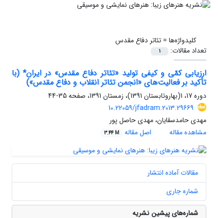
کلیدواژه‌ها =
تئاتر دفاع مقدس
تعداد مقالات:
1
ارزیابی کمّی و کیفی تولید «تئاتر دفاع مقدس» در ایران* (با
تأکید بر فعالیت‌های «انجمن‌ تئاتر انقلاب و دفاع مقدس»)
دوره 17، 1(بهاروتابستان 1391)، زمستان 1391، صفحه
35-44
10.22059/jfadram.2013.29669
مهدی حامدسقایان، مهدی حاصل پور
مشاهده مقاله
اصل مقاله
3.44 M
مقالات آماده انتشار
شماره جاری
شماره‌های پیشین نشریه