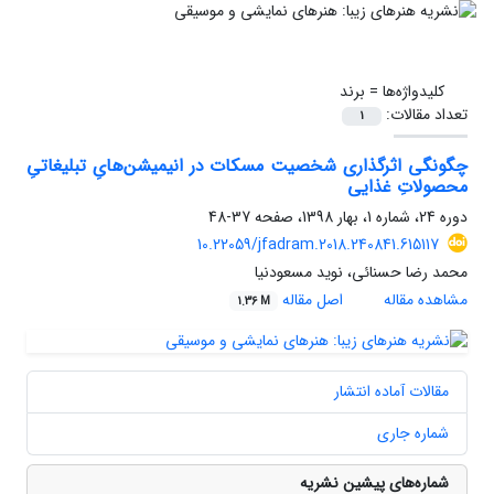
کلیدواژه‌ها =
برند
تعداد مقالات:
1
چگونگی اثرگذاری شخصیت مسکات در انیمیشن‌هایِ تبلیغاتیِ
محصولاتِ غذایی
دوره 24، شماره 1، بهار 1398، صفحه
37-48
10.22059/jfadram.2018.240841.615117
محمد رضا حسنائی، نوید مسعودنیا
مشاهده مقاله
اصل مقاله
1.36 M
مقالات آماده انتشار
شماره جاری
شماره‌های پیشین نشریه