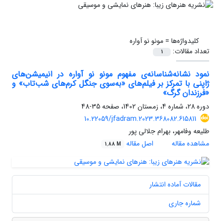
کلیدواژه‌ها =
مونو نو آواره
تعداد مقالات:
1
نمود نشانه‌شناسانه‌ی مفهوم مونو نو آواره در انیمیشن‌های
ژاپنی با تمرکز بر فیلم‌های «به‌سوی جنگل کرم‌های شب‌تاب» و
«فرزندان گرگ»
دوره 28، شماره 4، زمستان 1402، صفحه
35-48
10.22059/jfadram.2023.368082.615811
طلیعه وفامهر، بهرام جلالی پور
مشاهده مقاله
اصل مقاله
1.88 M
مقالات آماده انتشار
شماره جاری