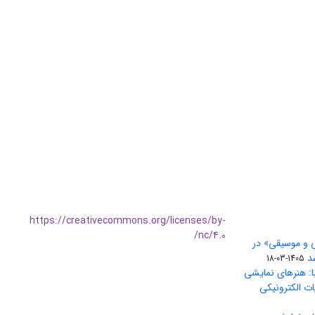
https://creativecommons.org/licenses/by-
nc/4.0/
ی و موسیقی» در
1405-03-18
ا: هنرهای نمایشی
ات الکترونیکی