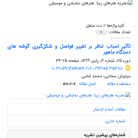
کلیدواژه‌ها =
نت متغیّر
تعداد مقالات:
1
تأثیر اسباب تنافر بر تغییر فواصل و شکل‌گیری گوشه های
دستگاه ماهور
دوره 25، شماره 3، پاییز 1399، صفحه
25-34
10.22059/jfadram.2020.294185.615388
سیاوش سحابی، محمد امامی
مشاهده مقاله
اصل مقاله
598.21 K
مقالات آماده انتشار
شماره جاری
شماره‌های پیشین نشریه