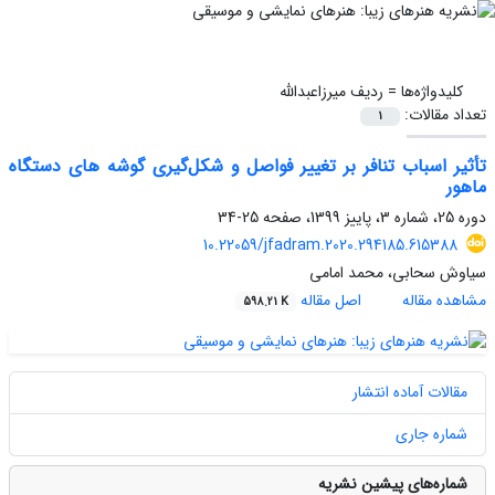
کلیدواژه‌ها =
ردیف میرزاعبدالله
تعداد مقالات:
1
تأثیر اسباب تنافر بر تغییر فواصل و شکل‌گیری گوشه های دستگاه
ماهور
دوره 25، شماره 3، پاییز 1399، صفحه
25-34
10.22059/jfadram.2020.294185.615388
سیاوش سحابی، محمد امامی
مشاهده مقاله
اصل مقاله
598.21 K
مقالات آماده انتشار
شماره جاری
شماره‌های پیشین نشریه