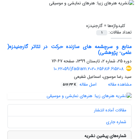
کلیدواژه‌ها =
گارجنیدزه
تعداد مقالات:
1
منابع و سرچشمه های سازنده حرکت در تئاتر گارجنیدزه(
علمی- پژوهشی)
دوره 25، شماره 2، تابستان 1399، صفحه
67-76
10.22059/jfadram.2020.256816.615208
سید رضا موسوی، اسماعیل شفیعی
مشاهده مقاله
اصل مقاله
576.33 K
مقالات آماده انتشار
شماره جاری
شماره‌های پیشین نشریه