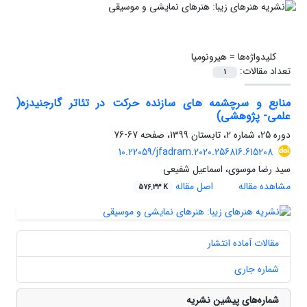
کلیدواژه‌ها =
هیرونومیا
تعداد مقالات:
1
منابع و سرچشمه های سازنده حرکت در تئاتر گارجنیدزه(
علمی- پژوهشی)
دوره 25، شماره 2، تابستان 1399، صفحه
67-76
10.22059/jfadram.2020.256816.615208
سید رضا موسوی، اسماعیل شفیعی
مشاهده مقاله
اصل مقاله
576.33 K
مقالات آماده انتشار
شماره جاری
شماره‌های پیشین نشریه