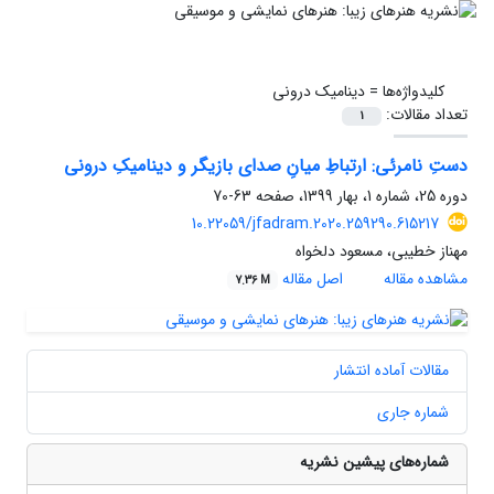
کلیدواژه‌ها =
دینامیک درونی
تعداد مقالات:
1
دستِ نامرئی: ارتباطِ میانِ صدای بازیگر و دینامیکِ درونی
دوره 25، شماره 1، بهار 1399، صفحه
63-70
10.22059/jfadram.2020.259290.615217
مهناز خطیبی، مسعود دلخواه
مشاهده مقاله
اصل مقاله
7.36 M
مقالات آماده انتشار
شماره جاری
شماره‌های پیشین نشریه