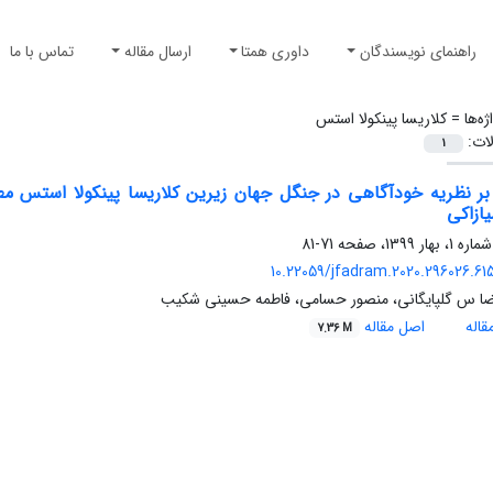
راهنمای نویسندگان
داوری همتا
ارسال مقاله
تماس با ما
ژه‌ها =
کلاریسا پینکولا استس
لات:
1
یازاکی
71-81
10.22059/jfadram.2020.296026.61
ضا س گلپایگانی، منصور حسامی، فاطمه حسینی شکیب
اله
اصل مقاله
7.36 M