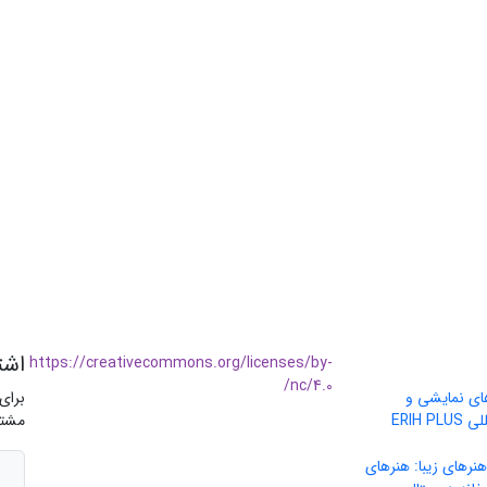
اشت
https://creativecommons.org/licenses/by-
nc/4.0/
های نمایشی و
برای
موسیقی» در پایگاه بین‌المللی ERIH PLUS
مشتر
نرهای زیبا: هنرهای