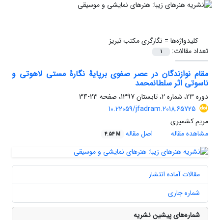
کلیدواژه‌ها =
نگارگری مکتب تبریز
تعداد مقالات:
1
مقام نوازندگان در عصر صفوی برپایۀ نگارۀ مستی لاهوتی و
ناسوتی اثر سلطان‎محمد
دوره 23، شماره 2، تابستان 1397، صفحه
23-34
10.22059/jfadram.2018.65725
مریم کشمیری
مشاهده مقاله
اصل مقاله
4.54 M
مقالات آماده انتشار
شماره جاری
شماره‌های پیشین نشریه