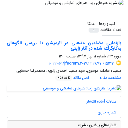
کلیدواژه‌ها =
مانگا
تعداد مقالات:
1
بازنمایی مضامین مذهبی در انیمیشن با بررسی الگوهای
به‌کار‌گرفته‌ شده در آثار ژاپنی
دوره 23، شماره 1، بهار 1397، صفحه
1-12
10.22059/jfadram.2017.242877.615132
سعیده سادات موسوی، سید سعید احمدی زاویه، محمدرضا حسنایی
مشاهده مقاله
اصل مقاله
859.05 K
مقالات آماده انتشار
شماره جاری
شماره‌های پیشین نشریه