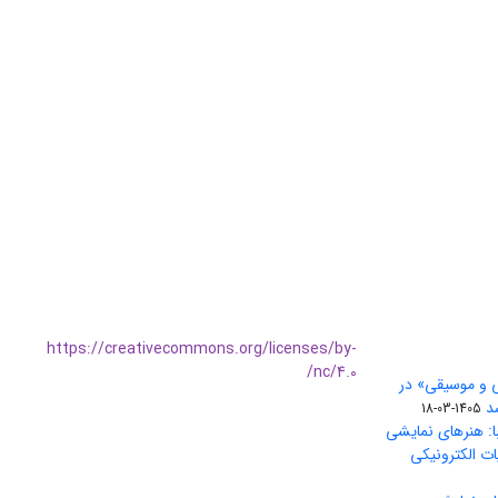
https://creativecommons.org/licenses/by-
nc/4.0/
ی و موسیقی» در
1405-03-18
ا: هنرهای نمایشی
ات الکترونیکی