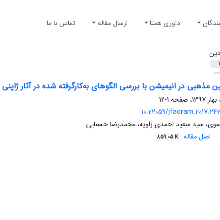
ندگان
داوری همتا
ارسال مقاله
تماس با ما
ین
1
 مذهبی در انیمیشن با بررسی الگوهای به‌کار‌گرفته‌ شده در آثار ژاپنی
1-12
10.22059/jfadram.2017.24
وی، سید سعید احمدی زاویه، محمدرضا حسنایی
اصل مقاله
859.05 K