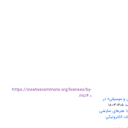
https://creativecommons.org/licenses/by-
nc/4.0/
ی و موسیقی» در
1405-03-18
ا: هنرهای نمایشی
ات الکترونیکی