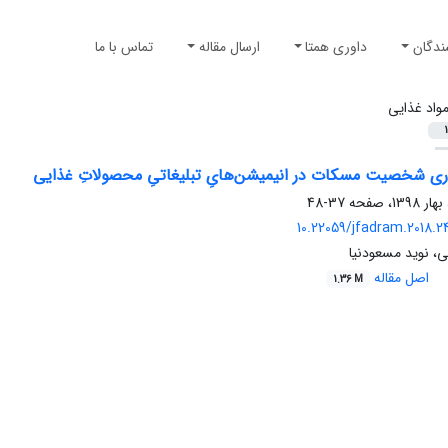
ندگان
داوری همتا
ارسال مقاله
تماس با ما
واد غذایی
1
ری شخصیت مسکات در انیمیشن‌هایِ تبلیغاتیِ محصولاتِ غذایی
37-48
10.22059/jfadram.2018.24
، نوید مسعودنیا
اصل مقاله
1.36 M