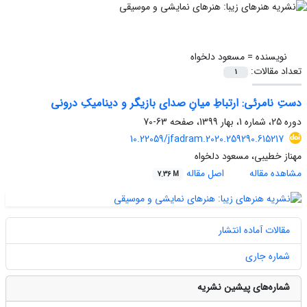
نویسنده =
مسعود دلخواه
تعداد مقالات:
1
دستِ نامرئی: ارتباطِ میانِ صدای بازیگر و دینامیکِ درونی
دوره 25، شماره 1، بهار 1399، صفحه
63-70
10.22059/jfadram.2020.259290.615217
مهناز خطیبی، مسعود دلخواه
مشاهده مقاله
اصل مقاله
7.36 M
مقالات آماده انتشار
شماره جاری
شماره‌های پیشین نشریه