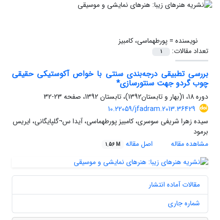
نویسنده =
پورطهماسی، کامبیز
تعداد مقالات:
1
بررسی تطبیقی درجه‌بندی سنتی با خواص آکوستیکی حقیقی
چوب گردو جهت سنتور‌سازی*
دوره 18، 1(بهار و تابستان1392)، تابستان 1392، صفحه
23-32
10.22059/jfadram.2013.36429
سیده زهرا شریفی سوسری، کامبیز پورطهماسی، آیدا س¬گلپایگانی، ایریس
برمود
مشاهده مقاله
اصل مقاله
1.56 M
مقالات آماده انتشار
شماره جاری