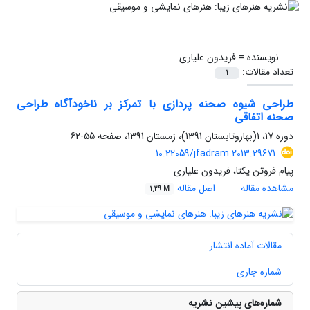
نویسنده =
فریدون علیاری
تعداد مقالات:
1
طراحی شیوه صحنه پردازی با تمرکز بر ناخودآگاه طراحی
صحنه اتفاقی
دوره 17، 1(بهاروتابستان 1391)، زمستان 1391، صفحه
55-62
10.22059/jfadram.2013.29671
پیام فروتن یکتا، فریدون علیاری
مشاهده مقاله
اصل مقاله
1.29 M
مقالات آماده انتشار
شماره جاری
شماره‌های پیشین نشریه