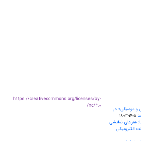
https://creativecommons.org/licenses/by-
nc/4.0/
ی و موسیقی» در
1405-03-18
ا: هنرهای نمایشی
ات الکترونیکی