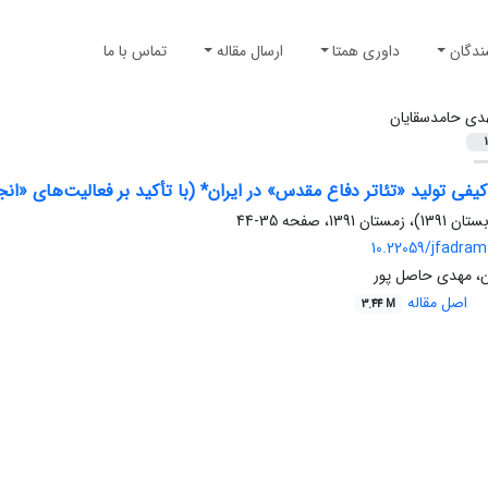
ندگان
داوری همتا
ارسال مقاله
تماس با ما
دی حامدسقایان
1
 کیفی تولید «تئاتر دفاع مقدس» در ایران* (با تأکید بر فعالیت‌های «ان
35-44
10.22059/jfadram
، مهدی حاصل پور
اصل مقاله
3.44 M